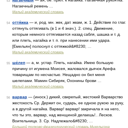
нага́ечный
— ая, ое. прил. к нагайка. Нагаечная рукоятка.
53
Нагаечный ремень …
Малый академический словарь
оття́жка
— и, род. мн. жек, дат. жкам, ж. 1. Действие по глаг.
54
оттянуть оттягивать (в 1 и 4 знач.). 2. спец. Движение,
которым немного оттягивается назад сабля, шашка и т. д.
или плеть, нагайка и т. п. при нанесении ими удара.
[Емельян] полоснул с оттяжкой&#8230; …
Малый академический словарь
ше́леп
— а, м. устар. Плеть, нагайка. Имею большую
55
причину от игумена Моисея, жаловался дьячок Арефа
товарищам по несчастью. Нещадно он бил меня
шелепами. Мамин Сибиряк, Охонины брови …
Малый академический словарь
варвар
— (иноск.) дикий, свирепый, жестокий Варварство
56
жестокость Ср. Держит он, сударь, ее одною рукою за руку,
а в другой нагайка. Варвар! варвар! закричала я на него,
что ты это, варвар, над женщиной делаешь!.. Лесков.
Воительница. 3. Ср. Надлежало&#8230; …
Большой толково-фразеологический словарь Михельсона