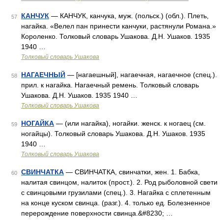
КАНЧУК
— КАНЧУК, канчука, муж. (польск.) (обл.). Плеть,
57
нагайка. «Велел пан принести канчуки, растянули Романа.»
Короленко. Толковый словарь Ушакова. Д.Н. Ушаков. 1935
1940 …
Толковый словарь Ушакова
НАГАЕЧНЫЙ
— [нагаешный], нагаечная, нагаечное (спец.).
58
прил. к нагайка. Нагаечный ремень. Толковый словарь
Ушакова. Д.Н. Ушаков. 1935 1940 …
Толковый словарь Ушакова
НОГАЙКА
— (или нагайка), ногайки. женск. к ногаец (см.
59
ногайцы). Толковый словарь Ушакова. Д.Н. Ушаков. 1935
1940 …
Толковый словарь Ушакова
СВИНЧАТКА
— СВИНЧАТКА, свинчатки, жен. 1. Бабка,
60
налитая свинцом, налиток (прост.). 2. Род рыболовной свети
с свинцовыми грузилами (спец.). 3. Нагайка с сплетенным
на конце куском свинца. (разг.). 4. только ед. Болезненное
перерождение поверхности свинца.&#8230; …