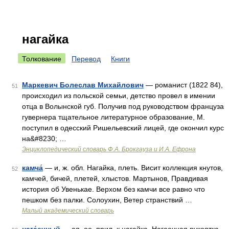
нагайка
Толкование
Перевод
Книги
Маркевич Болеслав Михайлович
— романист (1822 84),
51
происходил из польской семьи, детство провел в имении
отца в Волынской губ. Получив под руководством француза
гувернера тщательное литературное образование, М.
поступил в одесский Ришельевский лицей, где окончил курс
на&#8230; …
Энциклопедический словарь Ф.А. Брокгауза и И.А. Ефрона
камча́
— и, ж. обл. Нагайка, плеть. Висит коллекция кнутов,
52
камчей, бичей, плетей, хлыстов. Мартынов, Правдивая
история об Увенькае. Верхом без камчи все равно что
пешком без палки. Солоухин, Ветер странствий …
Малый академический словарь